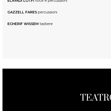
ELAYADI LOTFI
voce e percussioni
GAZZELL FARES
percussioni
ECHERIF WISSEM
tastiere
TEATR