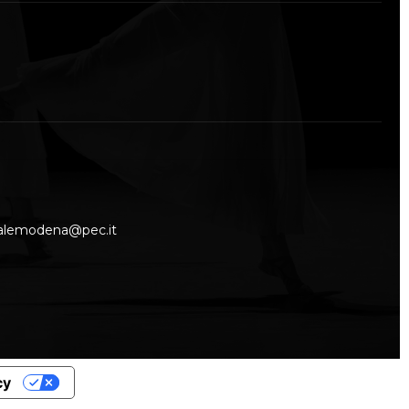
nalemodena@pec.it
cy