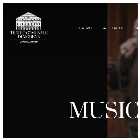
Skip
to
main
content
TEATRO
SPETTACOLI
M
MUSIC