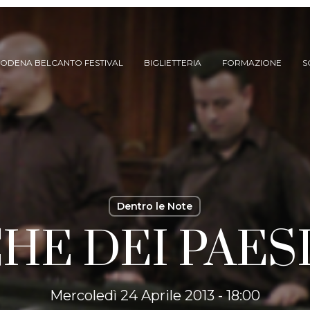
ODENA BELCANTO FESTIVAL
BIGLIETTERIA
FORMAZIONE
S
Dentro le Note
HE DEI PAESI
ARCHIVIO SPETTACOLI
(DAL 2023/’24)
ARCHIVIO STORICO
(FINO AL 2022/’23)
Mercoledì 24 Aprile 2013 - 18:00