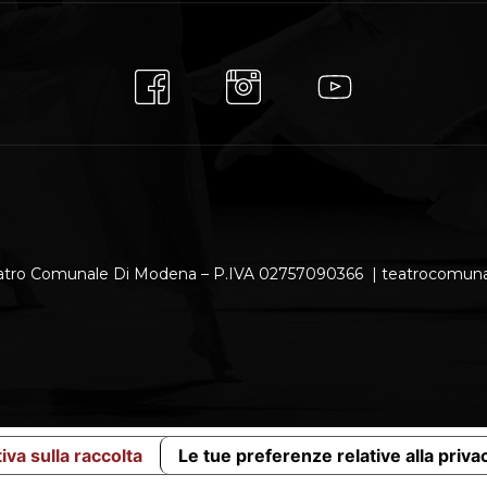
atro Comunale Di Modena – P.IVA 02757090366 | teatrocomu
iva sulla raccolta
Le tue preferenze relative alla priva