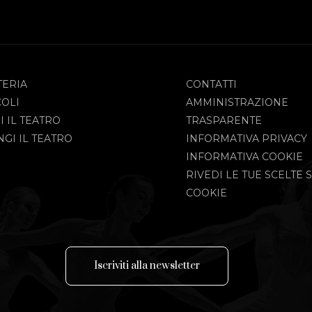
TERIA
CONTATTI
COLI
AMMINISTRAZIONE
I IL TEATRO
TRASPARENTE
GI IL TEATRO
INFORMATIVA PRIVACY
INFORMATIVA COOKIE
RIVEDI LE TUE SCELTE S
COOKIE
I
s
c
r
i
v
i
t
i
a
l
l
a
n
e
w
s
l
e
t
t
e
r