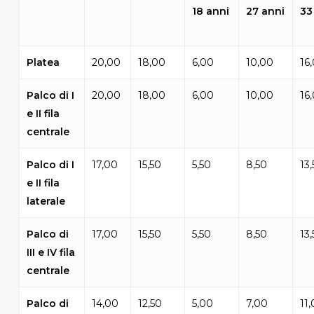
18 anni
27 anni
33
Platea
20,00
18,00
6,00
10,00
16
Palco di I
20,00
18,00
6,00
10,00
16
e II fila
centrale
Palco di I
17,00
15,50
5,50
8,50
13
e II fila
laterale
Palco di
17,00
15,50
5,50
8,50
13
III e IV fila
centrale
Palco di
14,00
12,50
5,00
7,00
11