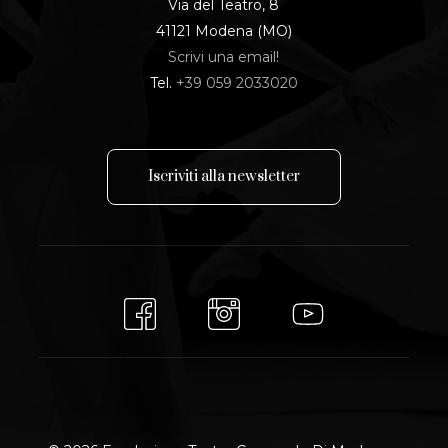
Via del Teatro, 8
41121 Modena (MO)
Scrivi una email!
Tel.
+39 059 2033020
I
s
c
r
i
v
i
t
i
a
l
l
a
n
e
w
s
l
e
t
t
e
r