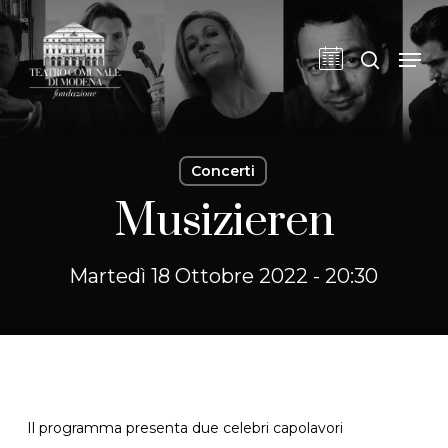
Skip
to
cerca
Men
main
content
Concerti
Musizieren
Martedì 18 Ottobre 2022 - 20:30
Il programma presenta due celebri capolavori