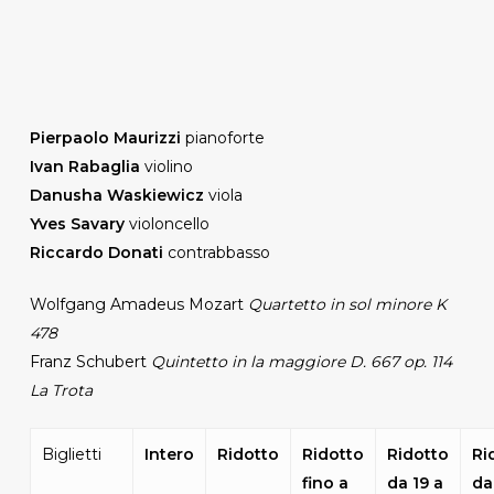
Pierpaolo Maurizzi
pianoforte
Ivan Rabaglia
violino
Danusha Waskiewicz
viola
Yves Savary
violoncello
Riccardo Donati
contrabbasso
Wolfgang Amadeus Mozart
Quartetto in sol minore K
478
Franz Schubert
Quintetto in la maggiore D. 667 op. 114
La Trota
Biglietti
Intero
Ridotto
Ridotto
Ridotto
Ri
fino a
da 19 a
da