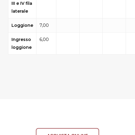
III e IV fila
laterale
Loggione
7,00
Ingresso
6,00
loggione