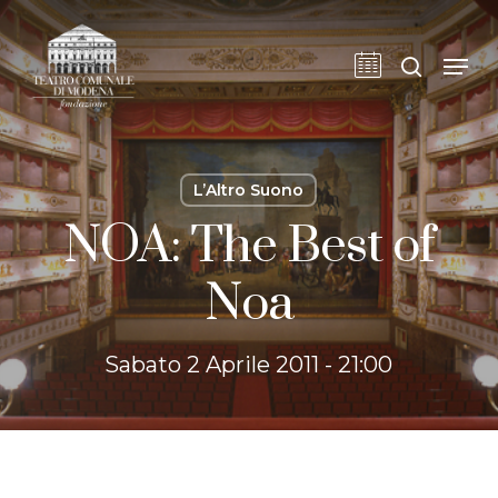
Skip
to
cerca
Men
main
content
L’Altro Suono
NOA: The Best of
Noa
Sabato 2 Aprile 2011 - 21:00