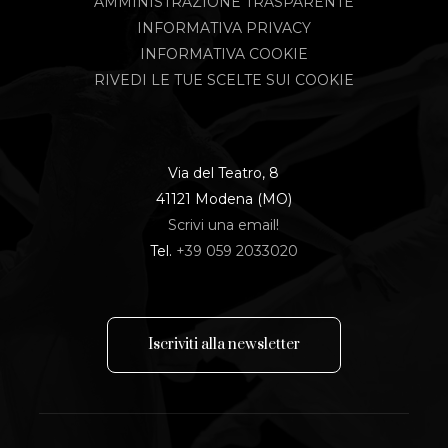
AMMINISTRAZIONE TRASPARENTE
INFORMATIVA PRIVACY
INFORMATIVA COOKIE
RIVEDI LE TUE SCELTE SUI COOKIE
Via del Teatro, 8
41121 Modena (MO)
Scrivi una email!
Tel.
+39 059 2033020
I
s
c
r
i
v
i
t
i
a
l
l
a
n
e
w
s
l
e
t
t
e
r