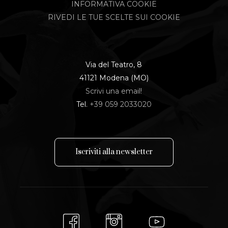
INFORMATIVA COOKIE
RIVEDI LE TUE SCELTE SUI COOKIE
Via del Teatro, 8
41121 Modena (MO)
Scrivi una email!
Tel.
+39 059 2033020
I
s
c
r
i
v
i
t
i
a
l
l
a
n
e
w
s
l
e
t
t
e
r