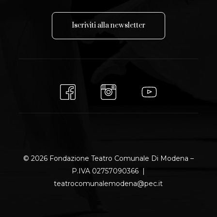
I
s
c
r
i
v
i
t
i
a
l
l
a
n
e
w
s
l
e
t
t
e
r
© 2026 Fondazione Teatro Comunale Di Modena –
P.IVA 02757090366 |
teatrocomunalemodena@pec.it