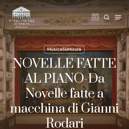
Skip
to
cerca
Men
main
content
MusicaSuMisura
NOVELLE FATTE
AL PIANO-Da
Novelle fatte a
macchina di Gianni
Rodari