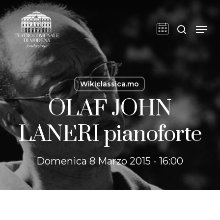
Skip
to
cerca
Men
main
content
Wikiclassica.mo
OLAF JOHN
LANERI pianoforte
Domenica 8 Marzo 2015 - 16:00