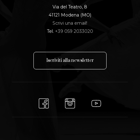
Via del Teatro, 8
41121 Modena (MO)
Scrivi una email!
Tel.
+39 059 2033020
I
s
c
r
i
v
i
t
i
a
l
l
a
n
e
w
s
l
e
t
t
e
r