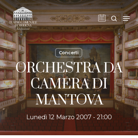
Skip
to
cerca
Men
main
content
Concerti
ORCHESTRA DA
CAMERA DI
MANTOVA
Lunedì 12 Marzo 2007 - 21:00