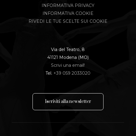
INFORMATIVA PRIVACY
INFORMATIVA COOKIE
RIVEDI LE TUE SCELTE SUI COOKIE
Via del Teatro, 8
41121 Modena (MO)
Scrivi una email!
Tel.
+39 059 2033020
I
s
c
r
i
v
i
t
i
a
l
l
a
n
e
w
s
l
e
t
t
e
r