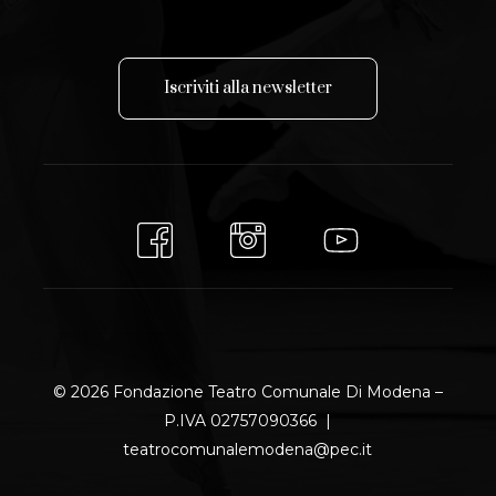
I
s
c
r
i
v
i
t
i
a
l
l
a
n
e
w
s
l
e
t
t
e
r
© 2026 Fondazione Teatro Comunale Di Modena –
P.IVA 02757090366 |
teatrocomunalemodena@pec.it