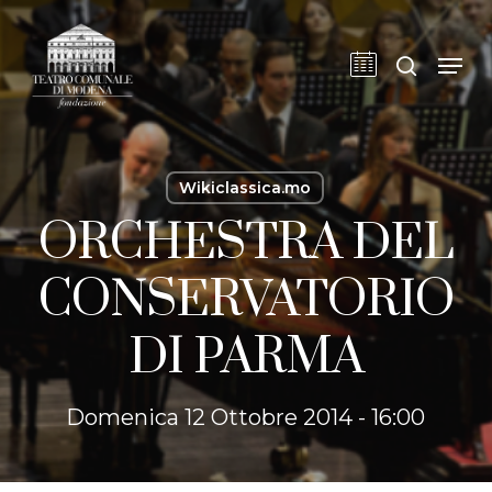
Skip
to
cerca
Men
main
content
Wikiclassica.mo
ORCHESTRA DEL
CONSERVATORIO
DI PARMA
Domenica 12 Ottobre 2014 - 16:00