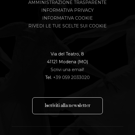
AMMINISTRAZIONE TRASPARENTE
INFORMATIVA PRIVACY
INFORMATIVA COOKIE
RIVEDI LE TUE SCELTE SUI COOKIE
Via del Teatro, 8
41121 Modena (MO)
Scrivi una email!
Tel.
+39 059 2033020
I
s
c
r
i
v
i
t
i
a
l
l
a
n
e
w
s
l
e
t
t
e
r