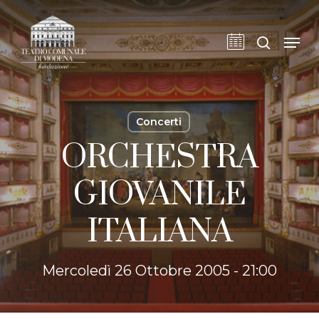
Skip
to
cerca
Men
main
content
Concerti
ORCHESTRA
GIOVANILE
ITALIANA
Mercoledì 26 Ottobre 2005 - 21:00