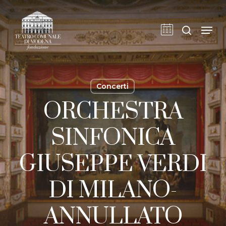
Skip
to
cerca
Men
main
content
Concerti
ORCHESTRA
SINFONICA
GIUSEPPE VERDI
DI MILANO-
ANNULLATO