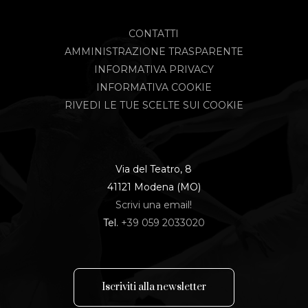
CONTATTI
AMMINISTRAZIONE TRASPARENTE
INFORMATIVA PRIVACY
INFORMATIVA COOKIE
RIVEDI LE TUE SCELTE SUI COOKIE
Via del Teatro, 8
41121 Modena (MO)
Scrivi una email!
Tel.
+39 059 2033020
I
s
c
r
i
v
i
t
i
a
l
l
a
n
e
w
s
l
e
t
t
e
r