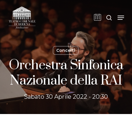
Skip
to
cerca
Men
main
content
Concerti
Orchestra Sinfonica
Nazionale della RAI
Sabato 30 Aprile 2022 - 20:30