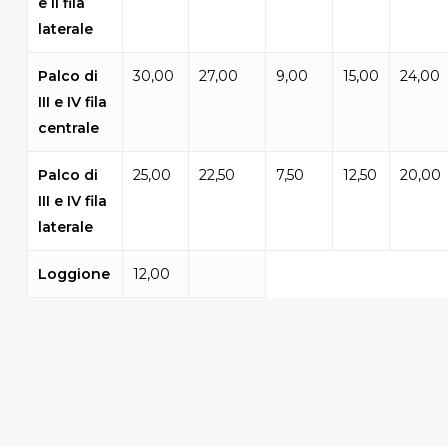
e II fila
laterale
Palco di
30,00
27,00
9,00
15,00
24,00
III e IV fila
centrale
Palco di
25,00
22,50
7,50
12,50
20,00
III e IV fila
laterale
Loggione
12,00