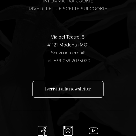
INFORMATIVA COOKIE
RIVEDI LE TUE SCELTE SUI COOKIE
Via del Teatro, 8
41121 Modena (MO)
Scrivi una email!
Tel.
+39 059 2033020
I
s
c
r
i
v
i
t
i
a
l
l
a
n
e
w
s
l
e
t
t
e
r