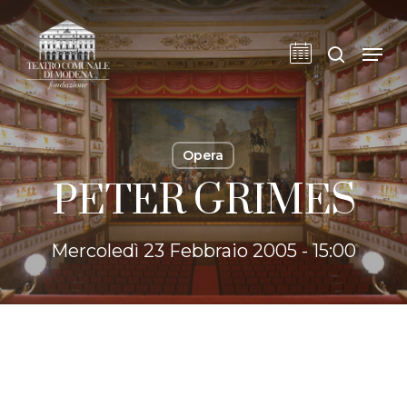
Skip
to
cerca
Men
main
content
Opera
PETER GRIMES
Mercoledì 23 Febbraio 2005 - 15:00