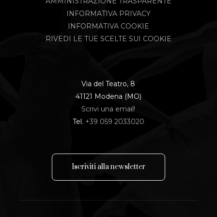
AMMINISTRAZIONE TRASPARENTE
INFORMATIVA PRIVACY
INFORMATIVA COOKIE
RIVEDI LE TUE SCELTE SUI COOKIE
Via del Teatro, 8
41121 Modena (MO)
Scrivi una email!
Tel.
+39 059 2033020
I
s
c
r
i
v
i
t
i
a
l
l
a
n
e
w
s
l
e
t
t
e
r