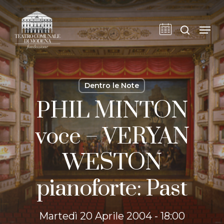
Skip
to
cerca
Men
main
content
Dentro le Note
PHIL MINTON
voce – VERYAN
WESTON
pianoforte: Past
Martedì 20 Aprile 2004 - 18:00