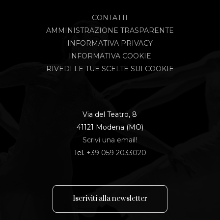
CONTATTI
AMMINISTRAZIONE TRASPARENTE
INFORMATIVA PRIVACY
INFORMATIVA COOKIE
RIVEDI LE TUE SCELTE SUI COOKIE
Via del Teatro, 8
41121 Modena (MO)
Scrivi una email!
Tel.
+39 059 2033020
I
s
c
r
i
v
i
t
i
a
l
l
a
n
e
w
s
l
e
t
t
e
r