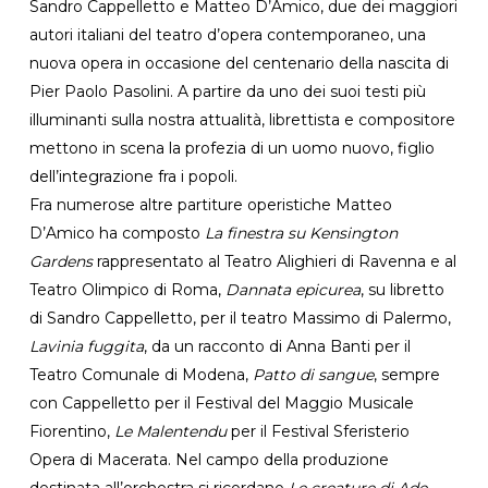
Sandro Cappelletto e Matteo D’Amico, due dei maggiori
autori italiani del teatro d’opera contemporaneo, una
nuova opera in occasione del centenario della nascita di
Pier Paolo Pasolini. A partire da uno dei suoi testi più
illuminanti sulla nostra attualità, librettista e compositore
mettono in scena la profezia di un uomo nuovo, figlio
dell’integrazione fra i popoli.
Fra numerose altre partiture operistiche Matteo
D’Amico ha composto
La finestra su Kensington
Gardens
rappresentato al Teatro Alighieri di Ravenna e al
Teatro Olimpico di Roma,
Dannata epicurea
, su libretto
di Sandro Cappelletto, per il teatro Massimo di Palermo,
Lavinia fuggita
, da un racconto di Anna Banti per il
Teatro Comunale di Modena,
Patto di sangue
, sempre
con Cappelletto per il Festival del Maggio Musicale
Fiorentino,
Le Malentendu
per il Festival Sferisterio
Opera di Macerata. Nel campo della produzione
destinata all’orchestra si ricordano
Le creature di Ade
,