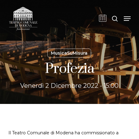
Skip
to
cerca
Men
main
content
MusicaSuMisura
Profezia
Venerdì 2 Dicembre 2022 - 15:00
Il Teatro Comunale di Modena ha commissionato a