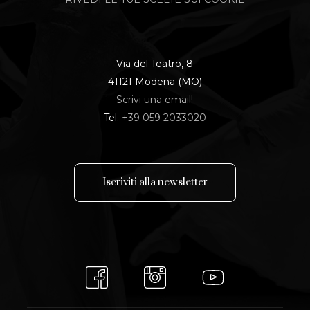
Via del Teatro, 8
41121 Modena (MO)
Scrivi una email!
Tel.
+39 059 2033020
I
s
c
r
i
v
i
t
i
a
l
l
a
n
e
w
s
l
e
t
t
e
r