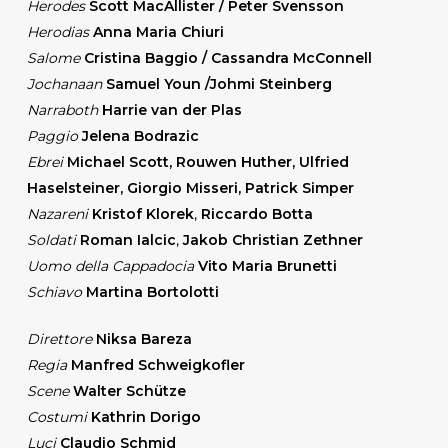
Herodes
Scott MacAllister / Peter Svensson
Herodias
Anna Maria Chiuri
Salome
Cristina Baggio /
Cassandra McConnell
Jochanaan
Samuel Youn /Johmi Steinberg
Narraboth
Harrie van der Plas
Paggio
Jelena Bodrazic
Ebrei
Michael Scott, Rouwen Huther, Ulfried
Haselsteiner, Giorgio Misseri, Patrick Simper
Nazareni
Kristof Klorek
,
Riccardo Botta
Soldati
Roman Ialcic
,
Jakob Christian Zethner
Uomo della Cappadocia
Vito Maria Brunetti
Schiavo
Martina Bortolotti
Direttore
Niksa Bareza
Regia
Manfred Schweigkofler
Scene
Walter Schütze
Costumi
Kathrin Dorigo
Luci
Claudio Schmid