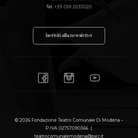
Tel.
+39 059 2033020
I
s
c
r
i
v
i
t
i
a
l
l
a
n
e
w
s
l
e
t
t
e
r
© 2026 Fondazione Teatro Comunale Di Modena –
P.IVA 02757090366 |
teatrocomunalemodena@pec.it