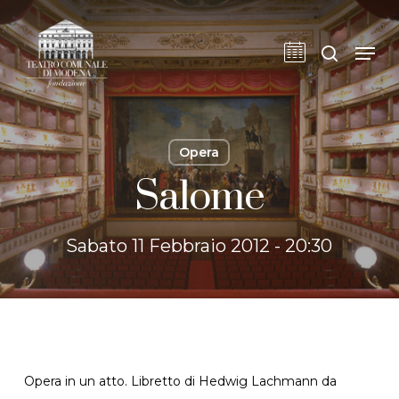
Skip
to
cerca
Men
main
content
Opera
Salome
Sabato 11 Febbraio 2012 - 20:30
Opera in un atto. Libretto di Hedwig Lachmann da