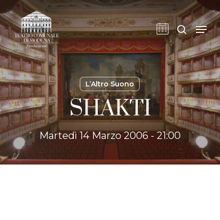
Skip
to
cerca
Men
main
content
L’Altro Suono
SHAKTI
Martedì 14 Marzo 2006 - 21:00