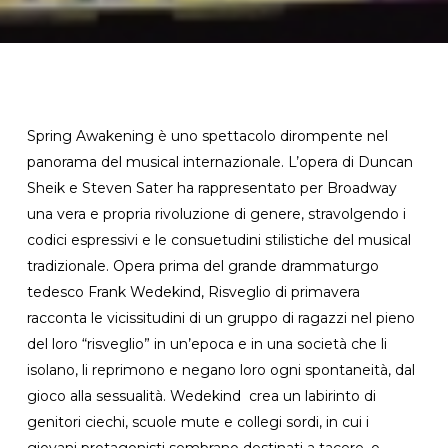
Spring Awakening è uno spettacolo dirompente nel
panorama del musical internazionale. L’opera di Duncan
Sheik e Steven Sater ha rappresentato per Broadway
una vera e propria rivoluzione di genere, stravolgendo i
codici espressivi e le consuetudini stilistiche del musical
tradizionale. Opera prima del grande drammaturgo
tedesco Frank Wedekind, Risveglio di primavera
racconta le vicissitudini di un gruppo di ragazzi nel pieno
del loro “risveglio” in un’epoca e in una società che li
isolano, li reprimono e negano loro ogni spontaneità, dal
gioco alla sessualità. Wedekind crea un labirinto di
genitori ciechi, scuole mute e collegi sordi, in cui i
giovani protagonisti sembrano destinati a tacere, o