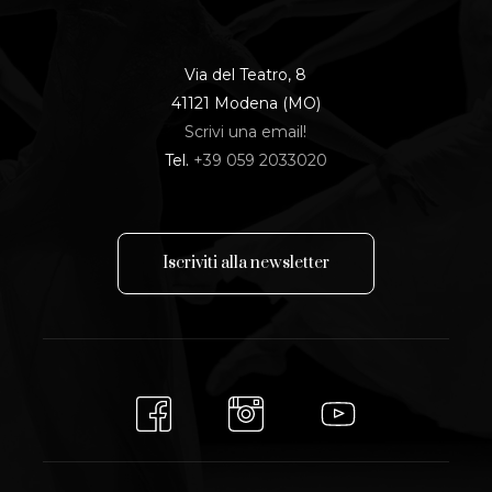
Via del Teatro, 8
41121 Modena (MO)
Scrivi una email!
Tel.
+39 059 2033020
I
s
c
r
i
v
i
t
i
a
l
l
a
n
e
w
s
l
e
t
t
e
r