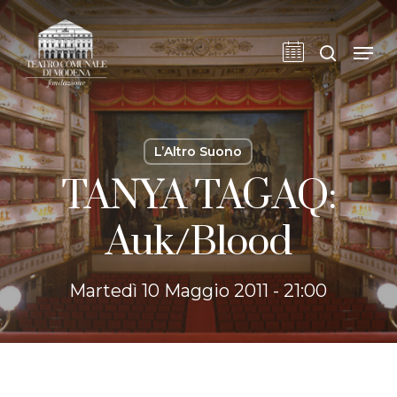
Skip
to
cerca
Men
main
content
L’Altro Suono
TANYA TAGAQ:
Auk/Blood
Martedì 10 Maggio 2011 - 21:00