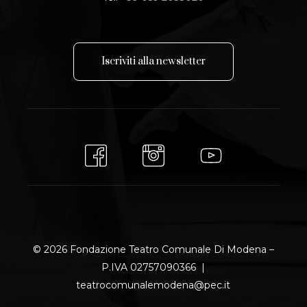
I
s
c
r
i
v
i
t
i
a
l
l
a
n
e
w
s
l
e
t
t
e
r
© 2026 Fondazione Teatro Comunale Di Modena –
P.IVA 02757090366 |
teatrocomunalemodena@pec.it