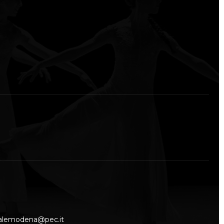
nalemodena@pec.it