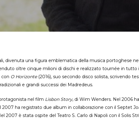
ali, divenuta una figura emblematica della musica portoghese nel 
duto oltre cinque milioni di dischi e realizzato tournée in tutto i
o con
O Horizonte
(2016), suo secondo disco solista, scrivendo te
 tradizionali e grandi successi dei Madredeus.
 protagonista nel film
Lisbon Story
, di Wim Wenders. Nel 2006 ha
 2007 ha registrato due album in collaborazione con il Septet Joã
. Nel 2007 è stata ospite del Teatro S. Carlo di Napoli con il Soli