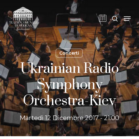
Skip
to
cerca
Men
main
content
Concerti
Ukrainian Radio
Symphony
Orchestra-Kiev
Martedì 12 Dicembre 2017 - 21:00