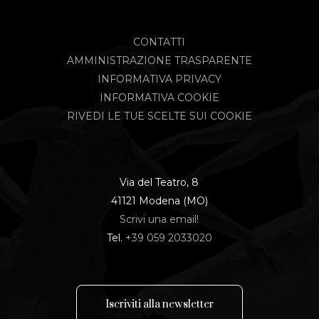
CONTATTI
AMMINISTRAZIONE TRASPARENTE
INFORMATIVA PRIVACY
INFORMATIVA COOKIE
RIVEDI LE TUE SCELTE SUI COOKIE
Via del Teatro, 8
41121 Modena (MO)
Scrivi una email!
Tel.
+39 059 2033020
I
s
c
r
i
v
i
t
i
a
l
l
a
n
e
w
s
l
e
t
t
e
r