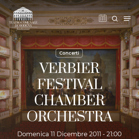
Skip
to
cerca
Men
main
content
Concerti
VERBIER
FESTIVAL
CHAMBER
ORCHESTRA
Domenica 11 Dicembre 2011 - 21:00