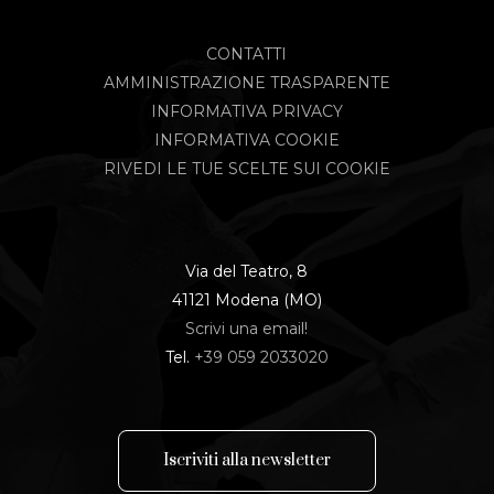
CONTATTI
AMMINISTRAZIONE TRASPARENTE
INFORMATIVA PRIVACY
INFORMATIVA COOKIE
RIVEDI LE TUE SCELTE SUI COOKIE
Via del Teatro, 8
41121 Modena (MO)
Scrivi una email!
Tel.
+39 059 2033020
I
s
c
r
i
v
i
t
i
a
l
l
a
n
e
w
s
l
e
t
t
e
r