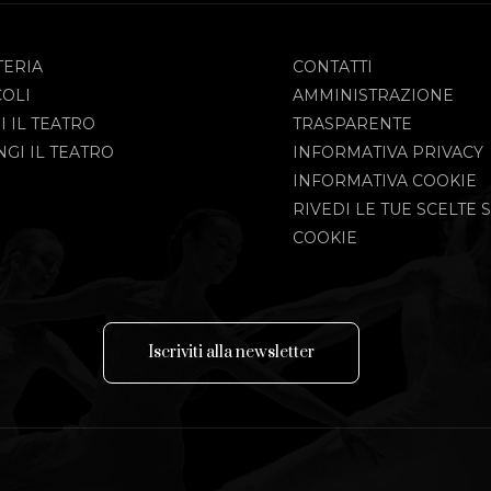
TERIA
CONTATTI
COLI
AMMINISTRAZIONE
I IL TEATRO
TRASPARENTE
GI IL TEATRO
INFORMATIVA PRIVACY
INFORMATIVA COOKIE
RIVEDI LE TUE SCELTE S
COOKIE
I
s
c
r
i
v
i
t
i
a
l
l
a
n
e
w
s
l
e
t
t
e
r