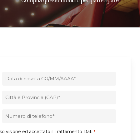
Compila questo modulo per partecipare
Data
di
nascita
*
Città
*
Telefono
*
eso visione ed accettato il Trattamento Dati.
*