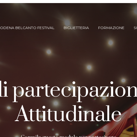
ODENA BELCANTO FESTIVAL
BIGLIETTERIA
FORMAZIONE
S
 partecipazione
Attitudinale
ARCHIVIO SPETTACOLI
(DAL 2023/’24)
ARCHIVIO STORICO
(FINO AL 2022/’23)