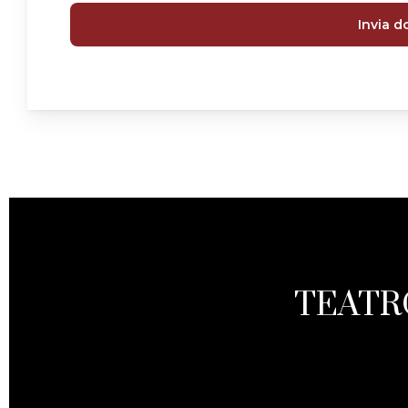
Invia 
TEATR