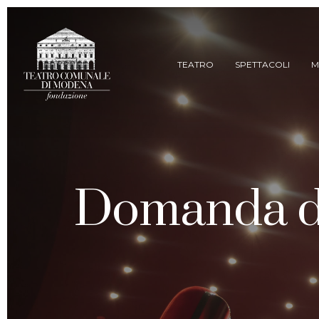
Skip
to
main
content
TEATRO
SPETTACOLI
M
Domanda di