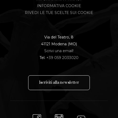
INFORMATIVA COOKIE
RIVEDI LE TUE SCELTE SUI COOKIE
Via del Teatro, 8
41121 Modena (MO)
Scrivi una email!
Tel.
+39 059 2033020
I
s
c
r
i
v
i
t
i
a
l
l
a
n
e
w
s
l
e
t
t
e
r