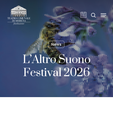
Skip
to
cerca
Men
main
content
News
L’Altro Suono
Festival 2026