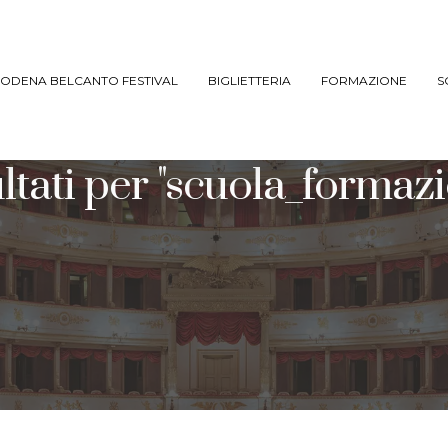
ODENA BELCANTO FESTIVAL
BIGLIETTERIA
FORMAZIONE
S
ltati per
"scuola_formazi
ARCHIVIO SPETTACOLI
(DAL 2023/’24)
ARCHIVIO STORICO
(FINO AL 2022/’23)