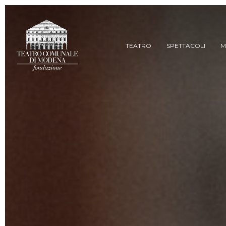
Skip
to
main
content
TEATRO
SPETTACOLI
M