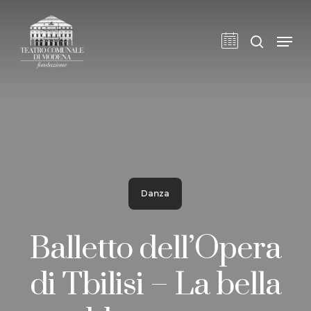
Skip
to
cerca
Men
main
content
Danza
Balletto dell’Opera
di Tbilisi – La bella