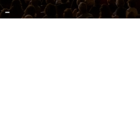
Concerto di Capodanno
Teatro Comunale Pavarotti-Freni
mercoledì 1 Gennaio 2025 - 17:30
Acquista online