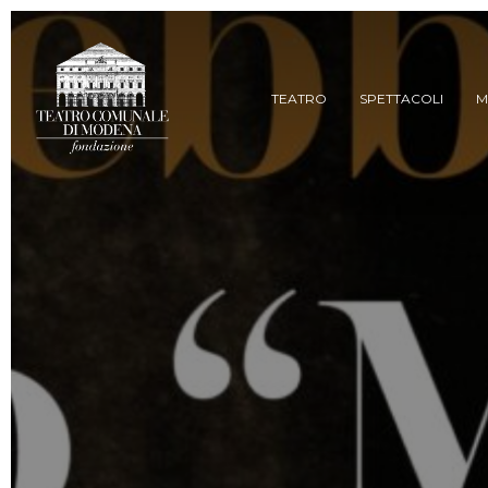
Skip
to
main
content
TEATRO
SPETTACOLI
M