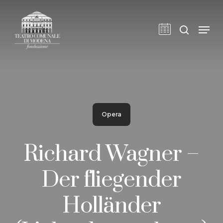
Skip
to
cerca
Men
main
content
Opera
Richard Wagner –
Der fliegender
Holländer