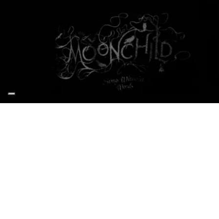
John Zorn @70
Modena - Teatro Storchi