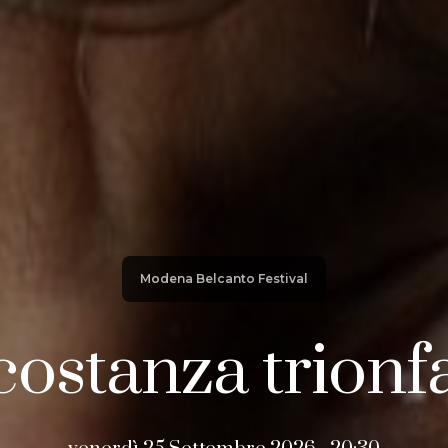
Modena Belcanto Festival
costanza trionf