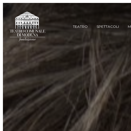
Skip
to
main
content
TEATRO
SPETTACOLI
M