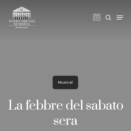
Skip
to
cerca
Men
main
content
Musical
La febbre del sabato
sera