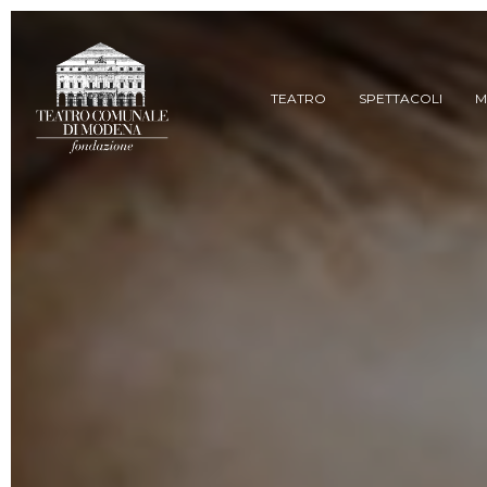
Skip
to
main
content
TEATRO
SPETTACOLI
M