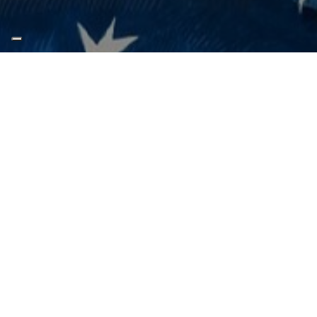
I salvatori della mezzanotte
Teatro Comunale Pavarotti-Freni
domenica 17 Dicembre 2023 - 17:30
Altre date:
lunedì 18 Dicembre 2023 - 10:30