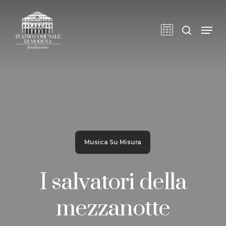
Skip
to
cerca
Men
main
content
Musica Su Misura
I salvatori della
mezzanotte