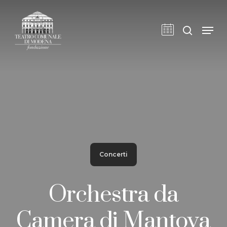
Skip
to
cerca
Men
main
content
Concerti
Orchestra da
Camera di Mantova