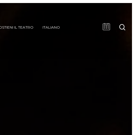
cer
OSTIENI IL TEATRO
ITALIANO