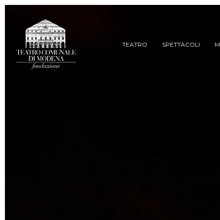
Skip
to
main
content
TEATRO
SPETTACOLI
M