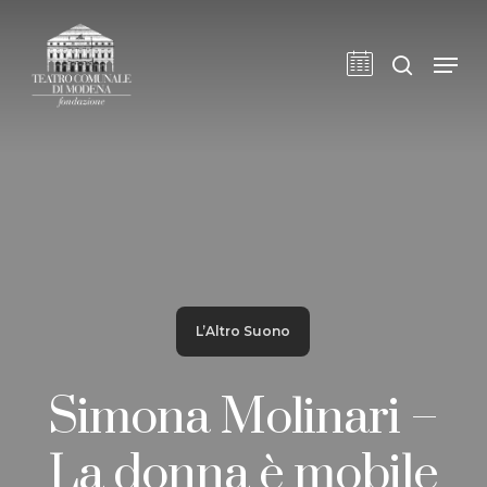
Skip
to
cerca
Men
main
content
L’Altro Suono
Simona Molinari –
La donna è mobile