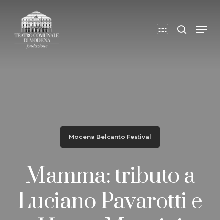
Skip
to
cerca
Men
main
content
Modena Belcanto Festival
Mamma: tributo a
Luciano Pavarotti e