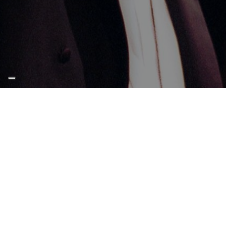
Mamma: tributo a Luciano
Pavarotti e Henry Mancini
Teatro Comunale Pavarotti-Freni