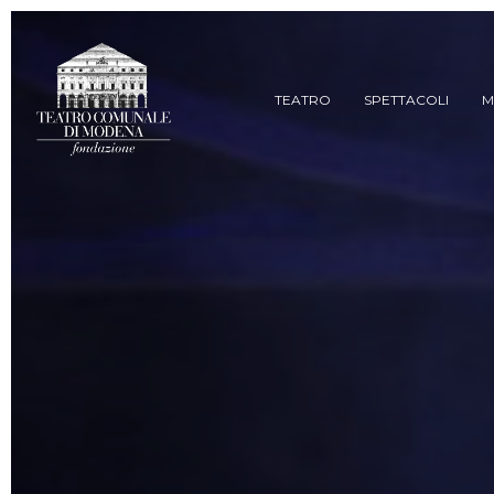
Skip
to
main
content
TEATRO
SPETTACOLI
M