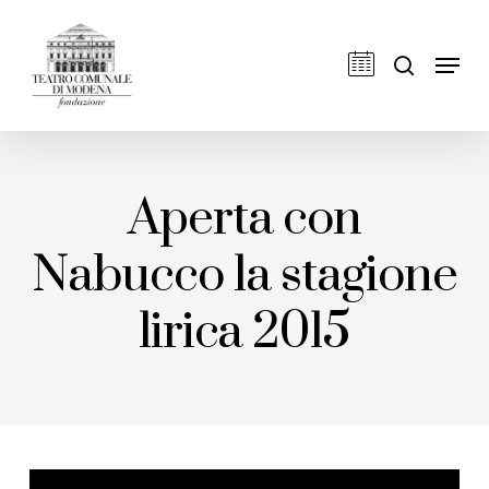
Skip
to
cerca
Men
main
content
Aperta con
Nabucco la stagione
lirica 2015