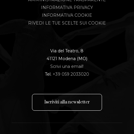
INFORMATIVA PRIVACY
INFORMATIVA COOKIE
RIVEDI LE TUE SCELTE SUI COOKIE
Via del Teatro, 8
41121 Modena (MO)
Scrivi una email!
Tel.
+39 059 2033020
I
s
c
r
i
v
i
t
i
a
l
l
a
n
e
w
s
l
e
t
t
e
r