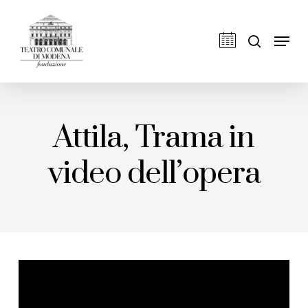
Skip
to
cerca
Men
main
content
Attila, Trama in
video dell’opera