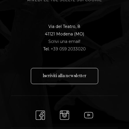
Via del Teatro, 8
41121 Modena (MO)
Scrivi una email!
Tel.
+39 059 2033020
I
s
c
r
i
v
i
t
i
a
l
l
a
n
e
w
s
l
e
t
t
e
r