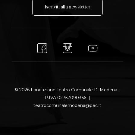
I
s
c
r
i
v
i
t
i
a
l
l
a
n
e
w
s
l
e
t
t
e
r
© 2026 Fondazione Teatro Comunale Di Modena –
P.IVA 02757090366 |
teatrocomunalemodena@pec.it