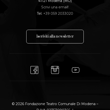
41121 Modena (MO)
Scrivi una email!
Tel.
+39 059 2033020
I
s
c
r
i
v
i
t
i
a
l
l
a
n
e
w
s
l
e
t
t
e
r
© 2026 Fondazione Teatro Comunale Di Modena –