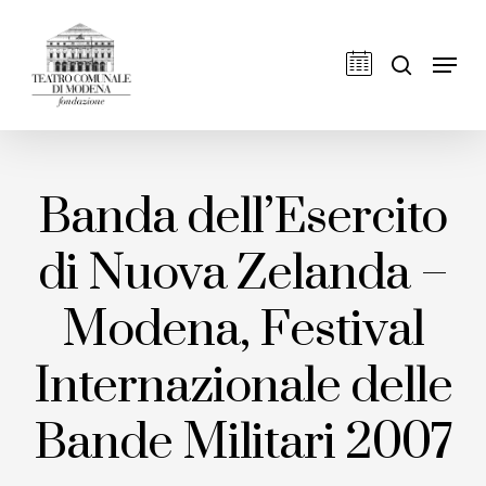
Skip
to
cerca
Men
main
content
Banda dell’Esercito
di Nuova Zelanda –
Modena, Festival
Internazionale delle
Bande Militari 2007