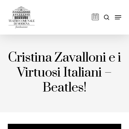
Skip
to
cerca
Men
main
content
Cristina Zavalloni e i
Virtuosi Italiani –
Beatles!