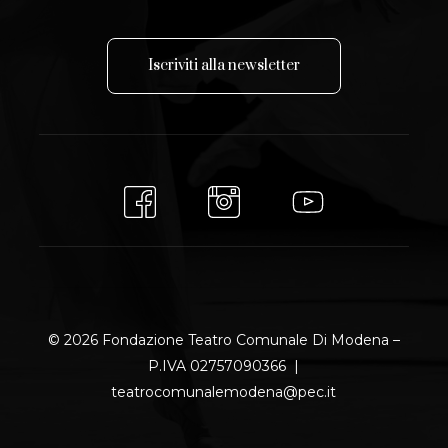
I
s
c
r
i
v
i
t
i
a
l
l
a
n
e
w
s
l
e
t
t
e
r
© 2026 Fondazione Teatro Comunale Di Modena –
P.IVA 02757090366 |
teatrocomunalemodena@pec.it