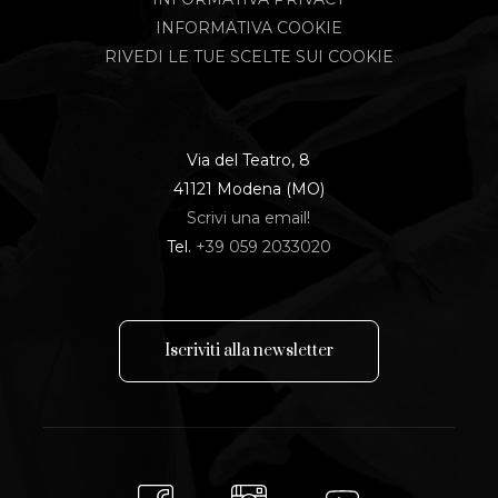
INFORMATIVA COOKIE
RIVEDI LE TUE SCELTE SUI COOKIE
Via del Teatro, 8
41121 Modena (MO)
Scrivi una email!
Tel.
+39 059 2033020
I
s
c
r
i
v
i
t
i
a
l
l
a
n
e
w
s
l
e
t
t
e
r