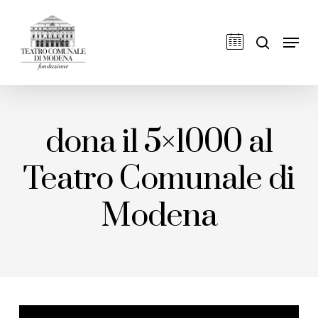
Skip
to
cerca
Men
main
content
dona il 5×1000 al
Teatro Comunale di
Modena