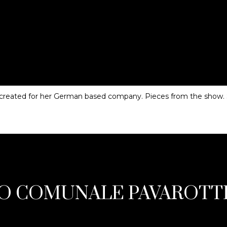
 created for her German based company. Pieces from the show. 
O COMUNALE PAVAROTTI