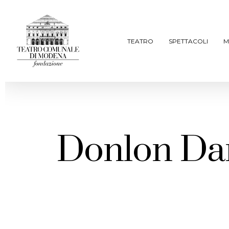
Skip
to
main
TEATRO
SPETTACOLI
M
content
Donlon Da