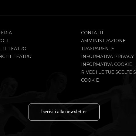
TERIA
CONTATTI
COLI
AMMINISTRAZIONE
I IL TEATRO
TRASPARENTE
GI IL TEATRO
INFORMATIVA PRIVACY
INFORMATIVA COOKIE
RIVEDI LE TUE SCELTE S
COOKIE
I
s
c
r
i
v
i
t
i
a
l
l
a
n
e
w
s
l
e
t
t
e
r