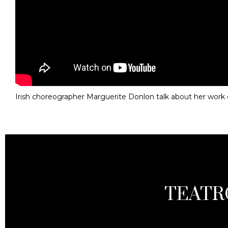
Irish choreographer Marguerite Donlon talk about her work
TEATR