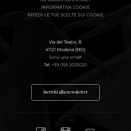
INFORMATIVA COOKIE
RIVEDI LE TUE SCELTE SUI COOKIE
Via del Teatro, 8
41121 Modena (MO)
Scrivi una email!
Tel.
+39 059 2033020
I
s
c
r
i
v
i
t
i
a
l
l
a
n
e
w
s
l
e
t
t
e
r