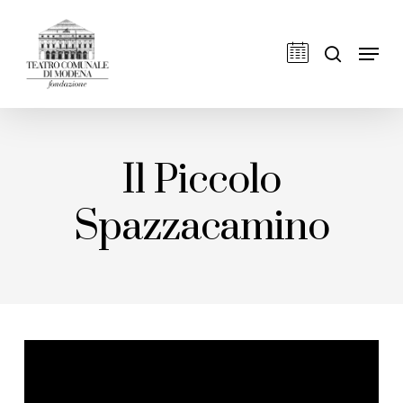
Skip
to
cerca
Men
main
content
Il Piccolo
Spazzacamino