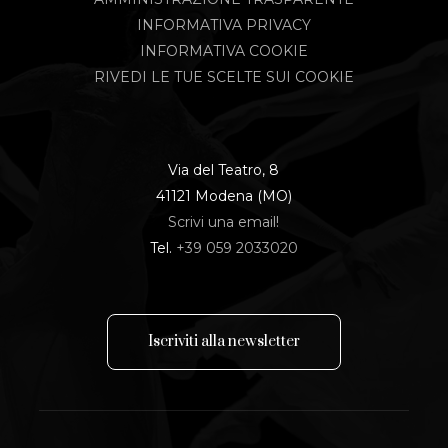
INFORMATIVA PRIVACY
INFORMATIVA COOKIE
RIVEDI LE TUE SCELTE SUI COOKIE
Via del Teatro, 8
41121 Modena (MO)
Scrivi una email!
Tel.
+39 059 2033020
I
s
c
r
i
v
i
t
i
a
l
l
a
n
e
w
s
l
e
t
t
e
r