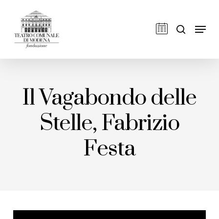
Skip
to
cerca
Men
main
content
Il Vagabondo delle
Stelle, Fabrizio
Festa