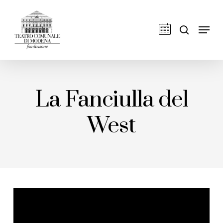
Skip
to
cerca
Men
main
content
La Fanciulla del
West