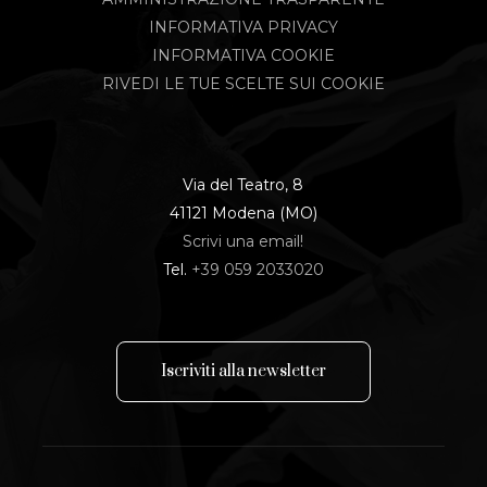
INFORMATIVA PRIVACY
INFORMATIVA COOKIE
RIVEDI LE TUE SCELTE SUI COOKIE
Via del Teatro, 8
41121 Modena (MO)
Scrivi una email!
Tel.
+39 059 2033020
I
s
c
r
i
v
i
t
i
a
l
l
a
n
e
w
s
l
e
t
t
e
r